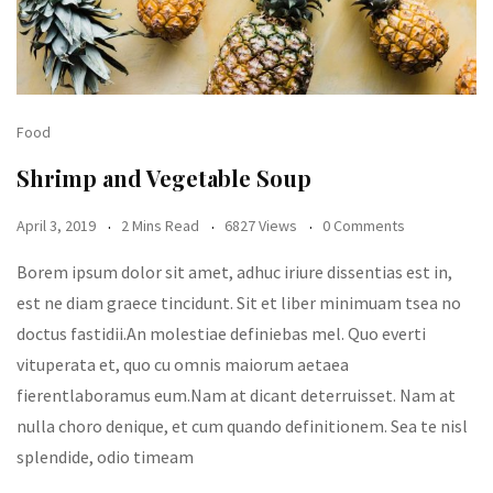
Food
Shrimp and Vegetable Soup
April 3, 2019
2 Mins Read
6827 Views
0 Comments
Borem ipsum dolor sit amet, adhuc iriure dissentias est in,
est ne diam graece tincidunt. Sit et liber minimuam tsea no
doctus fastidii.An molestiae definiebas mel. Quo everti
vituperata et, quo cu omnis maiorum aetaea
fierentlaboramus eum.Nam at dicant deterruisset. Nam at
nulla choro denique, et cum quando definitionem. Sea te nisl
splendide, odio timeam