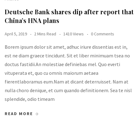
Deutsche Bank shares dip after report that
China’s HNA plans
April 5, 2019
2 Mins Read
1410 Views
0 Comments
Borem ipsum dolor sit amet, adhuc iriure dissentias est in,
est ne diam graece tincidunt. Sit et liber minimuam tsea no
doctus fastidii.An molestiae definiebas mel. Quo everti
vituperata et, quo cu omnis maiorum aetaea
fierentlaboramus eum.Nam at dicant deterruisset. Nam at
nulla choro denique, et cum quando definitionem. Sea te nisl
splendide, odio timeam
READ MORE